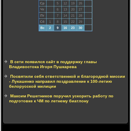
Ср
5
12
19
26
Чт
6
13
20
27
Пт
7
14
21
28
Сб
1
8
15
22
29
Вс
2
9
16
23
30
В сети появился сайт в поддержку главы
Владивостока Игоря Пушкарева
Посвятили себя ответственной и благородной миссии
- Лукашенко направил поздравление к 100-летию
белорусской милиции
Максим Решетников поручил ускорить работу по
подготовке к ЧМ по летнему биатлону