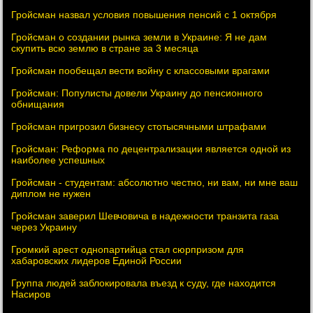
Гройсман назвал условия повышения пенсий с 1 октября
Гройсман о создании рынка земли в Украине: Я не дам
скупить всю землю в стране за 3 месяца
Гройсман пообещал вести войну с классовыми врагами
Гройсман: Популисты довели Украину до пенсионного
обнищания
Гройсман пригрозил бизнесу стотысячными штрафами
Гройсман: Реформа по децентрализации является одной из
наиболее успешных
Гройсман - студентам: абсолютно честно, ни вам, ни мне ваш
диплом не нужен
Гройсман заверил Шевчовича в надежности транзита газа
через Украину
Громкий арест однопартийца стал сюрпризом для
хабаровских лидеров Единой России
Группа людей заблокировала въезд к суду, где находится
Насиров