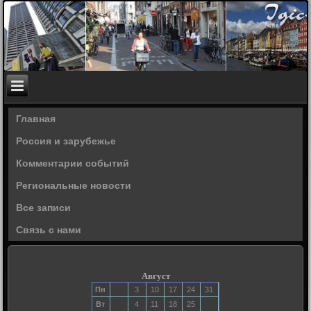
Главная
Россия и зарубежье
Комментарии событий
Региональные новости
Все записи
Связь с нами
Август
Пн
3
10
17
24
31
Вт
4
11
18
25