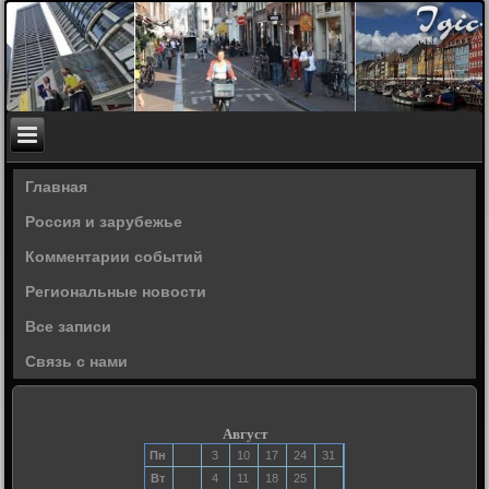
Главная
Россия и зарубежье
Комментарии событий
Региональные новости
Все записи
Связь с нами
Август
Пн
3
10
17
24
31
Вт
4
11
18
25