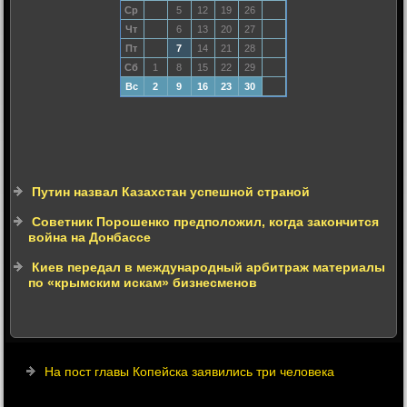
Ср
5
12
19
26
Чт
6
13
20
27
Пт
7
14
21
28
Сб
1
8
15
22
29
Вс
2
9
16
23
30
Путин назвал Казахстан успешной страной
Советник Порошенко предположил, когда закончится
война на Донбассе
Киев передал в международный арбитраж материалы
по «крымским искам» бизнесменов
На пост главы Копейска заявились три человека