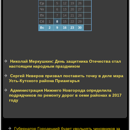
Ср
5
12
19
26
Чт
6
13
20
27
Пт
7
14
21
28
Сб
1
8
15
22
29
Вс
2
9
16
23
30
Николай Меркушкин: День защитника Отечества стал
настоящим народным праздником
Сергей Неверов призвал поставить точку в деле мэра
Усть-Кутского района Приангарья
Администрация Нижнего Новгорода определила
подрядчиков по ремонту дорог в семи районах в 2017
году
Губернатор Городецкий будет увольнять чиновников за