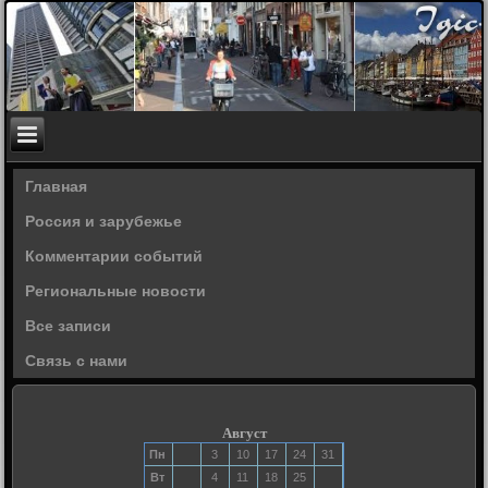
Главная
Россия и зарубежье
Комментарии событий
Региональные новости
Все записи
Связь с нами
Август
Пн
3
10
17
24
31
Вт
4
11
18
25