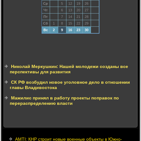
Ср
5
12
19
26
Чт
6
13
20
27
Пт
7
14
21
28
Сб
1
8
15
22
29
Вс
2
9
16
23
30
Николай Меркушкин: Нашей молодежи созданы все
перспективы для развития
СК РФ возбудил новое уголовное дело в отношении
главы Владивостока
Мажилис принял в работу проекты поправок по
перераспределению власти
AMTI: КНР строит новые военные объекты в Южно-