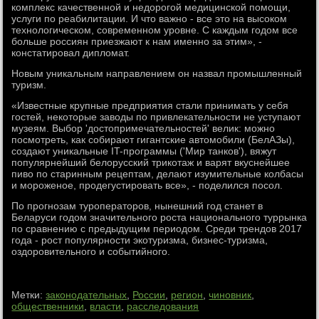
комплекс качественной и недорогой медицинской помощи,
услуги по реабилитации. И что важно - все это на высоком
технологическом, современном уровне. С каждым годом все
больше россиян приезжают к нам именно за этим», -
констатировал дипломат.
Новым уникальным направлением он назвал промышленный
туризм.
«Известные крупные предприятия стали принимать у себя
гостей, некоторые заводы по привлекательности не уступают
музеям. Выбор 'достопримечательностей' велик: можно
посмотреть, как собирают гигантские автомобили (БелАЗы),
создают уникальные IT-программы ('Мир танков'), вяжут
популярнейший белорусский трикотаж и варят вкуснейшее
пиво по старинным рецептам, делают изумительные колбасы
и мороженое, продегустировать все», - поделился посол.
По прогнозам туроператоров, нынешний год станет в
Беларуси годом значительного роста национального туррынка
по сравнению с предыдущим периодом. Среди трендов 2017
года - рост популярности экотуризма, бизнес-туризма,
оздоровительного и событийного.
Метки:
законодательных
,
России
,
регион
,
чиновник
,
общественники
,
власти
,
расследования