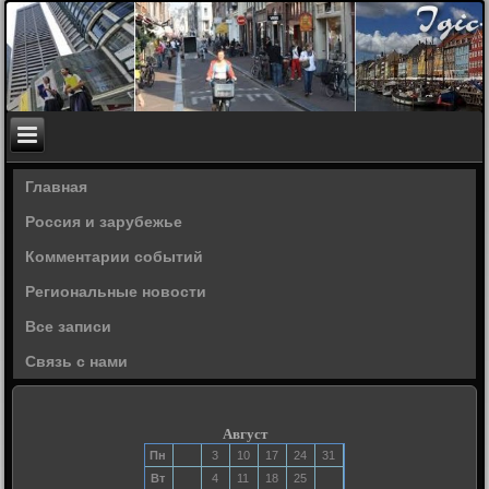
Главная
Россия и зарубежье
Комментарии событий
Региональные новости
Все записи
Связь с нами
Август
Пн
3
10
17
24
31
Вт
4
11
18
25