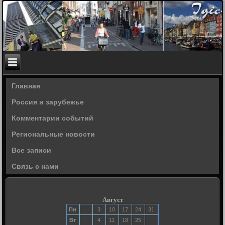
Главная
Россия и зарубежье
Комментарии событий
Региональные новости
Все записи
Связь с нами
Август
Пн
3
10
17
24
31
Вт
4
11
18
25