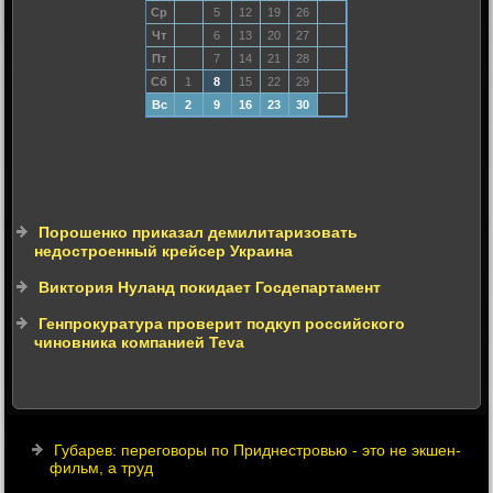
Ср
5
12
19
26
Чт
6
13
20
27
Пт
7
14
21
28
Сб
1
8
15
22
29
Вс
2
9
16
23
30
Порошенко приказал демилитаризовать
недостроенный крейсер Украина
Виктория Нуланд покидает Госдепартамент
Генпрокуратура проверит подкуп российского
чиновника компанией Teva
Губарев: переговоры по Приднестровью - это не экшен-
фильм, а труд