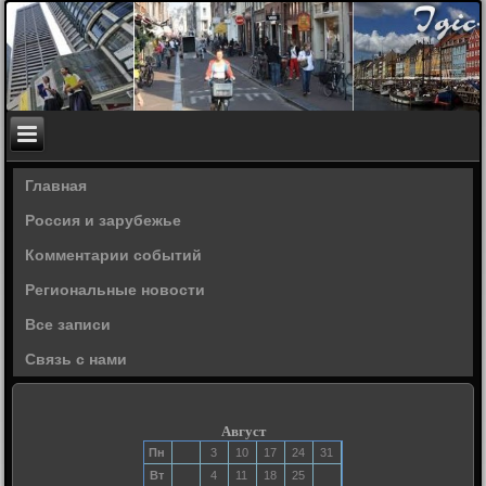
Главная
Россия и зарубежье
Комментарии событий
Региональные новости
Все записи
Связь с нами
Август
Пн
3
10
17
24
31
Вт
4
11
18
25