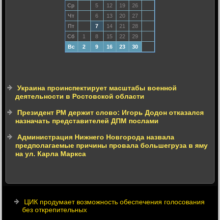
Ср
5
12
19
26
Чт
6
13
20
27
Пт
7
14
21
28
Сб
1
8
15
22
29
Вс
2
9
16
23
30
Украина проинспектирует масштабы военной
деятельности в Ростовской области
Президент РМ держит слово: Игорь Додон отказался
назначать представителей ДПМ послами
Администрация Нижнего Новгорода назвала
предполагаемые причины провала большегруза в яму
на ул. Карла Маркса
ЦИК продумает возможность обеспечения голосования
без открепительных