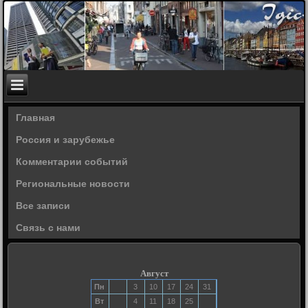
Главная
Россия и зарубежье
Комментарии событий
Региональные новости
Все записи
Связь с нами
Август
Пн
3
10
17
24
31
Вт
4
11
18
25