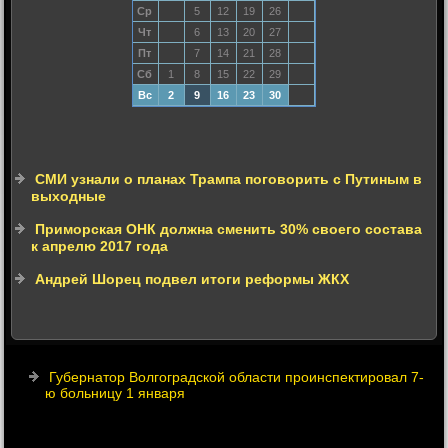
Ср
5
12
19
26
Чт
6
13
20
27
Пт
7
14
21
28
Сб
1
8
15
22
29
Вс
2
9
16
23
30
СМИ узнали о планах Трампа поговорить с Путиным в
выходные
Приморская ОНК должна сменить 30% своего состава
к апрелю 2017 года
Андрей Шорец подвел итоги реформы ЖКХ
Губернатор Волгоградской области проинспектировал 7-
ю больницу 1 января