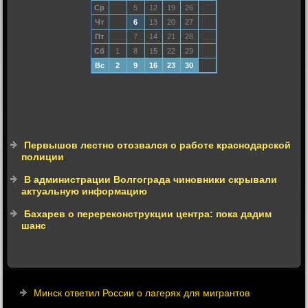
Ср
5
12
19
26
Чт
6
13
20
27
Пт
7
14
21
28
Сб
1
8
15
22
29
Вс
2
9
16
23
30
Первышов лестно отозвался о работе краснодарской
полиции
В администрации Волгограда чиновники скрывали
актуальную информацию
Бахарев о перереконструкции центра: пока дадим
шанс
Минск ответил России о лагерях для мигрантов