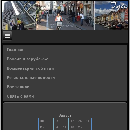
Главная
Россия и зарубежье
Комментарии событий
Региональные новости
Все записи
Связь с нами
Август
Пн
3
10
17
24
31
Вт
4
11
18
25