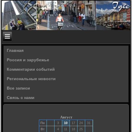
Главная
Россия и зарубежье
Комментарии событий
Региональные новости
Все записи
Связь с нами
Август
Пн
3
10
17
24
31
Вт
4
11
18
25