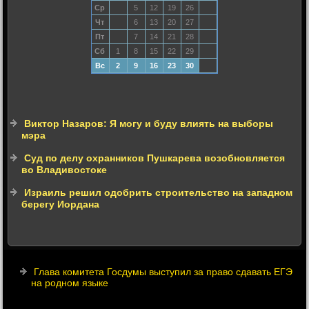
Ср
5
12
19
26
Чт
6
13
20
27
Пт
7
14
21
28
Сб
1
8
15
22
29
Вс
2
9
16
23
30
Виктор Назаров: Я могу и буду влиять на выборы
мэра
Суд по делу охранников Пушкарева возобновляется
во Владивостоке
Израиль решил одобрить строительство на западном
берегу Иордана
Глава комитета Госдумы выступил за право сдавать ЕГЭ
на родном языке