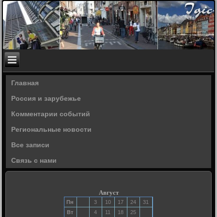
Главная
Россия и зарубежье
Комментарии событий
Региональные новости
Все записи
Связь с нами
Август
Пн
3
10
17
24
31
Вт
4
11
18
25