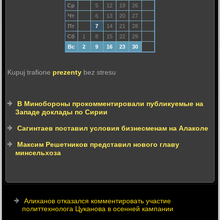
Ср
5
12
19
26
Чт
6
13
20
27
Пт
7
14
21
28
Сб
1
8
15
22
29
Вс
2
9
16
23
30
Kupuj trafione
prezenty
bez stresu
В Минобороны прокомментировали публикуемые на
Западе доклады по Сирии
Сагинтаев поставил условия бизнесменам на Алаколе
Максим Решетников представил нового главу
минсельхоза
Алиханов отказался комментировать участие
политтехнолога Цуканова в осенней кампании