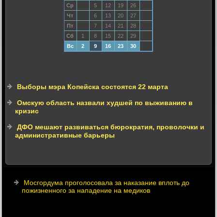
Ср
5
12
19
26
Чт
6
13
20
27
Пт
7
14
21
28
Сб
1
8
15
22
29
Вс
2
9
16
23
30
Выборы мэра Копейска состоятся 22 марта
Омскую область назвали худшей по выживанию в
кризис
ДФО мешают развиваться бюрократия, проволочки и
административные барьеры
Мосгордума проголосовала за наказание вплоть до
пожизненного за нападение на медиков