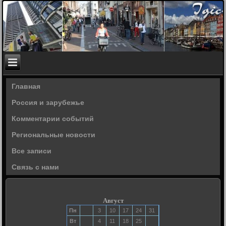
Главная
Россия и зарубежье
Комментарии событий
Региональные новости
Все записи
Связь с нами
Август
Пн
3
10
17
24
31
Вт
4
11
18
25