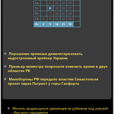
Ср
5
12
19
26
Чт
6
13
20
27
Пт
7
14
21
28
Сб
1
8
15
22
29
Вс
2
9
16
23
30
Порошенко приказал демилитаризовать
недостроенный крейсер Украина
Премьер-министра попросили изменить время в двух
областях РК
Минобороны РФ передало властям Севастополя
проект парка Патриот у горы Гасфорта
Могилы выдающихся украинцев за рубежом под угрозой
- Институт нацпамяти