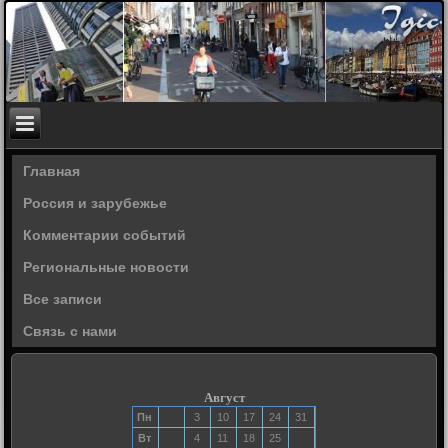
Главная
Россия и зарубежье
Комментарии событий
Региональные новости
Все записи
Связь с нами
Август
Пн
3
10
17
24
31
Вт
4
11
18
25