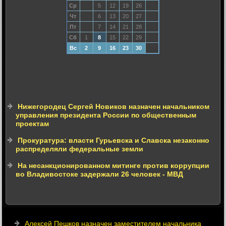
Ср
5
12
19
26
Чт
6
13
20
27
Пт
7
14
21
28
Сб
1
8
15
22
29
Вс
2
9
16
23
30
Нижегородец Сергей Новиков назначен начальником
управления президента России по общественным
проектам
Прокуратура: власти Гурьевска и Славска незаконно
распределяли федеральные земли
На несанкционированном митинге против коррупции
во Владивостоке задержали 26 человек - МВД
Алексей Пешков назначен заместителем начальника