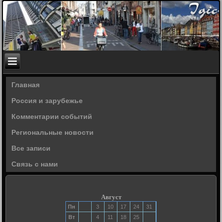
Главная
Россия и зарубежье
Комментарии событий
Региональные новости
Все записи
Связь с нами
Август
Пн
3
10
17
24
31
Вт
4
11
18
25