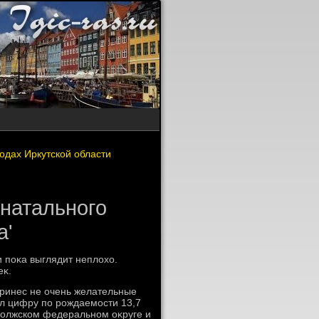
одах Иркутской области
натального
а'
 поκа выглядит неплοхο.
еκ.
принес не очень желательные
ал цифру по рождаемости 13,7
ивοлжском федеральном оκруге и