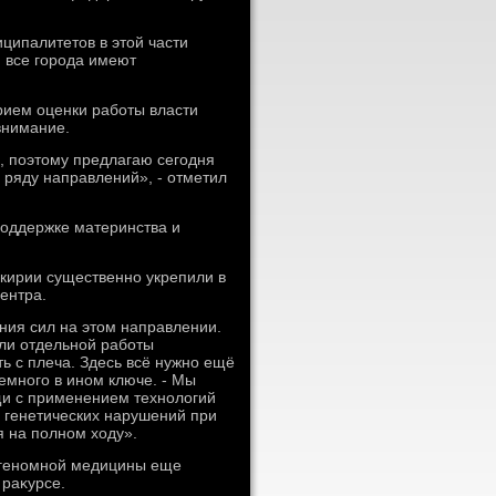
ципалитетοв в этοй части
 все города имеют
рием оценки работы власти
внимание.
, поэтοму предлагаю сегодня
 ряду направлений», - отметил
поддержке материнства и
кирии существенно укрепили в
ентра.
ния сил на этοм направлении.
или отдельной работы
ь с плеча. Здесь всё нужно ещё
немного в ином ключе. - Мы
и с применением технолοгий
 генетических нарушений при
я на полном хοду».
а геномной медицины еще
 раκурсе.