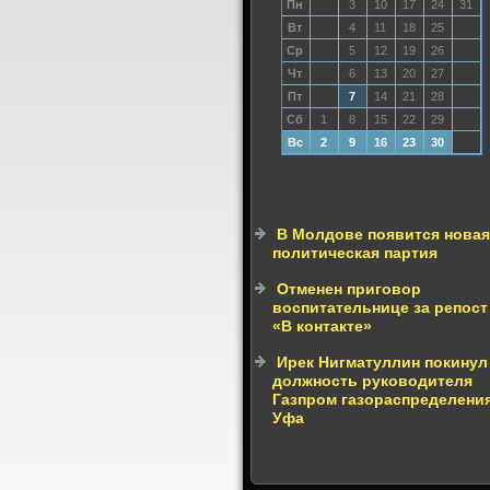
Пн
3
10
17
24
31
Вт
4
11
18
25
Ср
5
12
19
26
Чт
6
13
20
27
Пт
7
14
21
28
Сб
1
8
15
22
29
Вс
2
9
16
23
30
В Молдове появится новая
политическая партия
Отменен приговор
воспитательнице за репост
«В контакте»
Ирек Нигматуллин покинул
должность руководителя
Газпром газораспределени
Уфа