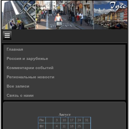
Главная
Россия и зарубежье
Комментарии событий
Региональные новости
Все записи
Связь с нами
Август
Пн
3
10
17
24
31
Вт
4
11
18
25