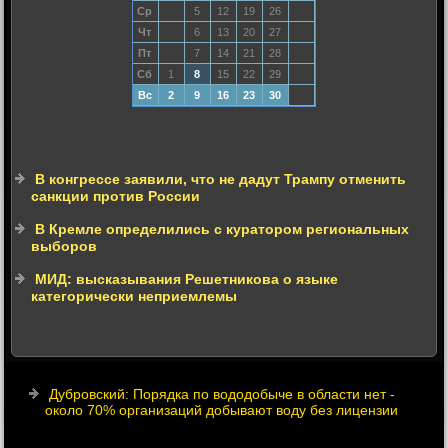
Ср
5
12
19
26
Чт
6
13
20
27
Пт
7
14
21
28
Сб
1
8
15
22
29
Вс
2
9
16
23
30
В конгрессе заявили, что не дадут Трампу отменить
санкции против России
В Кремле определились с куратором региональных
выборов
МИД: высказывания Решетникова о языке
категорически неприемлемы
Дубровский: Порядка по вододобыче в области нет -
около 70% организаций добывают воду без лицензии