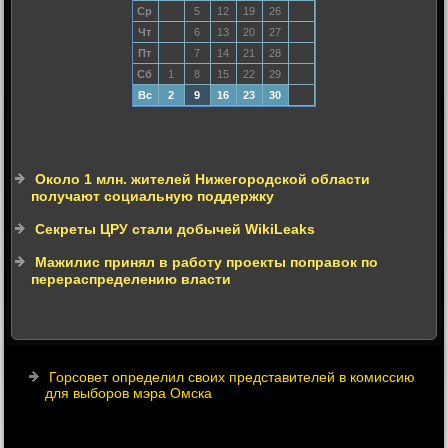
Ср
5
12
19
26
Чт
6
13
20
27
Пт
7
14
21
28
Сб
1
8
15
22
29
Вс
2
9
16
23
30
Около 1 млн. жителей Нижегородской области
получают социальную поддержку
Секреты ЦРУ стали добычей WikiLeaks
Мажилис принял в работу проекты поправок по
перераспределению власти
Горсовет определил своих представителей в комиссию
для выборов мэра Омска