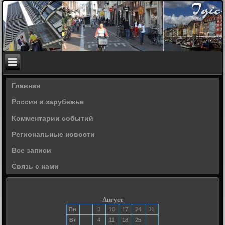
Главная
Россия и зарубежье
Комментарии событий
Региональные новости
Все записи
Связь с нами
Август
Пн
3
10
17
24
31
Вт
4
11
18
25