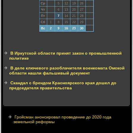
Ср
5
12
19
26
Чт
6
13
20
27
Пт
7
14
21
28
Сб
1
8
15
22
29
Вс
2
9
16
23
30
В Иркутской области принят закон о промышленной
политике
В деле ключевого разоблачителя военкомата Омской
области нашли фальшивый документ
Cкандал с брендом Красноярского края дошел до
председателя правительства
Гройсман анонсировал проведение до 2020 года
земельной реформы