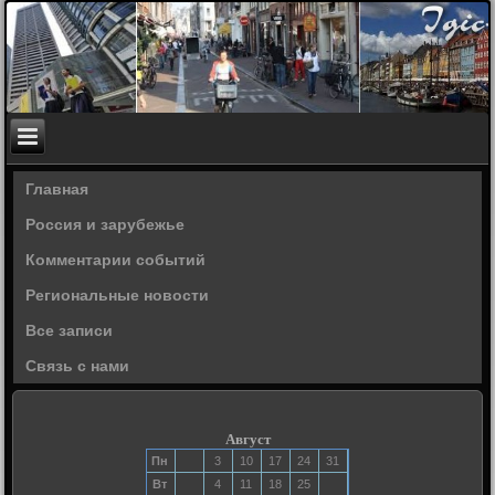
Главная
Россия и зарубежье
Комментарии событий
Региональные новости
Все записи
Связь с нами
Август
Пн
3
10
17
24
31
Вт
4
11
18
25