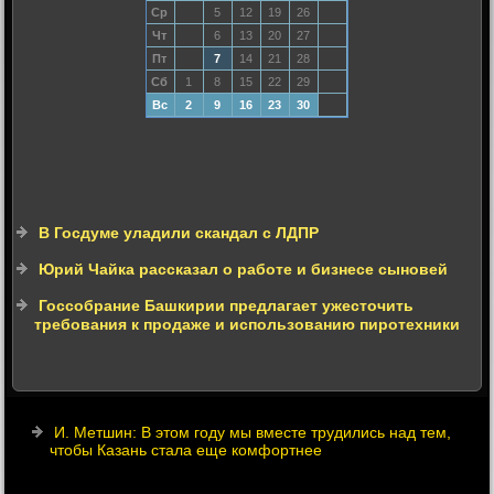
Ср
5
12
19
26
Чт
6
13
20
27
Пт
7
14
21
28
Сб
1
8
15
22
29
Вс
2
9
16
23
30
В Госдуме уладили скандал с ЛДПР
Юрий Чайка рассказал о работе и бизнесе сыновей
Госсобрание Башкирии предлагает ужесточить
требования к продаже и использованию пиротехники
И. Метшин: В этом году мы вместе трудились над тем,
чтобы Казань стала еще комфортнее