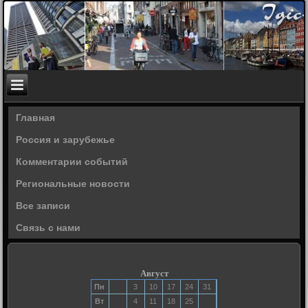
Главная
Россия и зарубежье
Комментарии событий
Региональные новости
Все записи
Связь с нами
Август
Пн
3
10
17
24
31
Вт
4
11
18
25