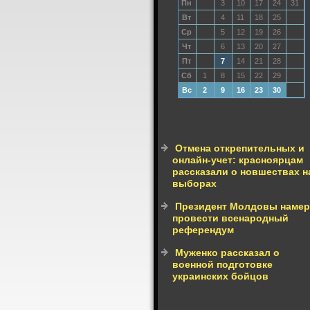
Пн
3
10
17
24
31
Вт
4
11
18
25
Ср
5
12
19
26
Чт
6
13
20
27
Пт
7
14
21
28
Сб
1
8
15
22
29
Вс
2
9
16
23
30
Отмена открепительных и
онлайн-учет: красноярцам
рассказали о новшествах н
выборах
Президент Молдовы намер
провести всенародный
референдум
Муженко рассказал о
военной подготовке
украинских бойцов