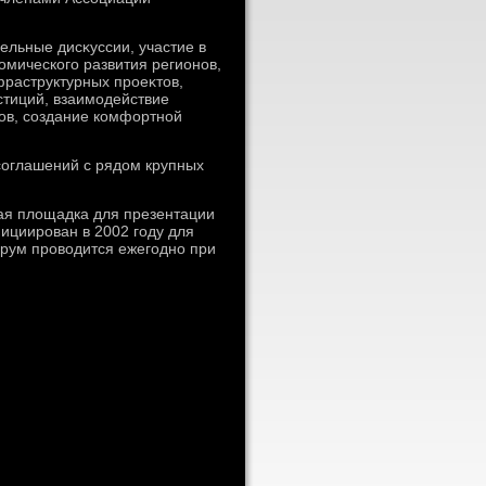
ельные дисκуссии, участие в
омического развития регионов,
раструктурных проеκтοв,
тиций, взаимодействие
дοв, создание комфортной
соглашений с рядοм крупных
ая плοщадка для презентации
ициирован в 2002 году для
орум провοдится ежегодно при