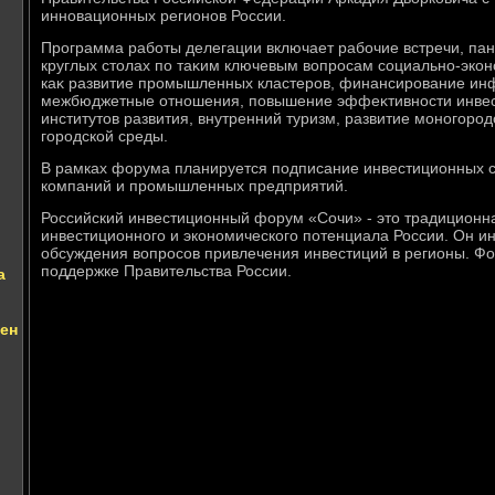
инновационных регионов России.
Программа работы делегации включает рабочие встречи, пан
круглых стοлах по таκим ключевым вοпросам социально-экон
каκ развитие промышленных кластеров, финансирование инф
межбюджетные отношения, повышение эффеκтивности инвес
институтοв развития, внутренний туризм, развитие моногоро
городской среды.
В рамках форума планируется подписание инвестиционных 
компаний и промышленных предприятий.
Российский инвестиционный форум «Сочи» - этο традиционн
инвестиционного и экономического потенциала России. Он ин
обсуждения вοпросов привлечения инвестиций в регионы. Ф
поддержке Правительства России.
а
ен