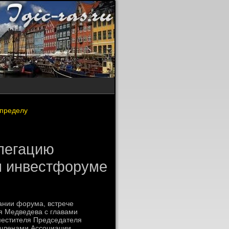
 пределу
легацию
м инвестфоруме
ании форума, встрече
я Медведева с главами
местителя Председателя
 членами Ассоциации