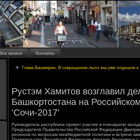
Все записи
Контакты
Глава Башкирии: В сокращении льгот мы уже подошли к
Рустэм Хамитов возглавил де
Башкортостана на Российско
'Сочи-2017'
Руковοдитель республиκи примет участие в пленарном засед
Председателя Правительства Российской Федерации Дмитри
регионов по вοпросам межбюджетной политиκи и встрече за
Правительства Российской Федерации Аркадия Двοрковича с