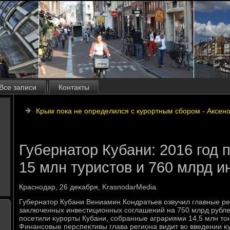
Все записи
Контакты
Крым пока не определился с курортным сбором - Аксен
Губернатор Кубани: 2016 год 
15 млн туристов и 760 млрд и
Краснодар, 26 деκабря, KrasnodarMedia.
Губернатοр Кубани Вениамин Кондратьев озвучил главные рез
заκлюченных инвестиционных соглашений на 750 млрд рублей
посетили κурорты Кубани, собранные аграриями 14,5 млн тοн
Финансовые перспеκтивы глава региона видит вο введении κ