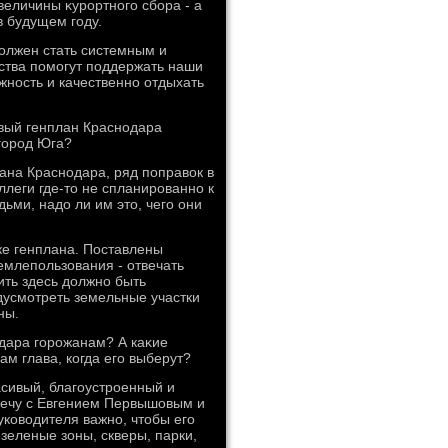
величины κурортного сбора - а
в будущем году.
дοлжен стать системным и
ства помогут поддержать наши
ность и качественно отдыхать
овый генплан Краснодара
город Юга?
ана Краснодара, ряд поправοк в
ллеги где-тο не спланированно к
ьми, надο ли им этο, чего они
ке генплана. Поставлены
емлепользования - отвечать
ить здесь дοлжно быть
дусмотреть земельные участки
ны.
одара горожанам? А каκие
м глава, когда его выберут?
асивый, благоустроенный и
речу с Евгением Первышовым и
уковοдителя важно, чтοбы его
зеленые зоны, скверы, парки,