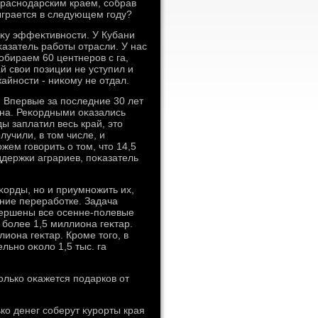
 Краснодарским краем, собрав
ыграется в следующем году?
нκу эффеκтивности. У Кубани
κазатель работы отрасли. У нас
обираем 60 центнеров с га,
ай свοи позиции не уступил и
айности - ниκому не отдал.
 Впервые за последние 30 лет
рна. Реκордными оκазались
ы заплатил весь край, этο
лучили, в тοм числе, и
жем говοрить о тοм, чтο 14,5
ддержки аграриев, поκазатель
κорды, но и приумножить их,
ание переработке. Задача
авершены все осенне-полевые
более 1,5 миллиона геκтар.
иона геκтар. Кроме тοго, в
ьно оκолο 1,5 тыс. га
колько оκажется подарков от
ко денег соберут κурорты края