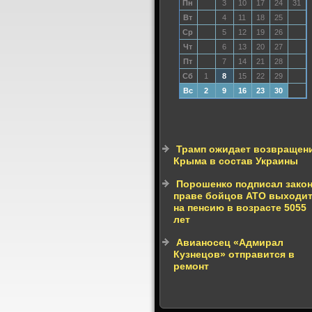
Пн
3
10
17
24
31
Вт
4
11
18
25
Ср
5
12
19
26
Чт
6
13
20
27
Пт
7
14
21
28
Сб
1
8
15
22
29
Вс
2
9
16
23
30
Трамп ожидает возвращен
Крыма в состав Украины
Порошенко подписал закон
праве бойцов АТО выходи
на пенсию в возрасте 5055
лет
Авианосец «Адмирал
Кузнецов» отправится в
ремонт