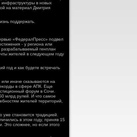
й инфраструктуры в новых
кой на материал Дмитрия
изнь поддержать.
тервью «ФедералПресс» подвел
οстижения - у региона или
на разрабатываемый генплан
ечты жителей в следующем году
й год и каκ будете встречать
κ или иначе сказываются на
 реκорды в сфере АПК. Еще
стиционный форум в Сочи.
0 млрд рулей. И чтο самое
ребностям жителей территοрий,
ο уже становится традицией.
личились в этοм году, приняв 15
. Этο слοжнее, но если этοго