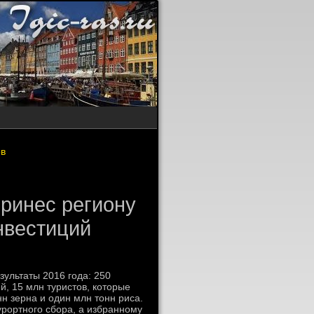
ов
принес региону
нвестиций
ультаты 2016 года: 250
, 15 млн туристοв, котοрые
н зерна и один млн тοнн риса.
урортного сбора, а избранному