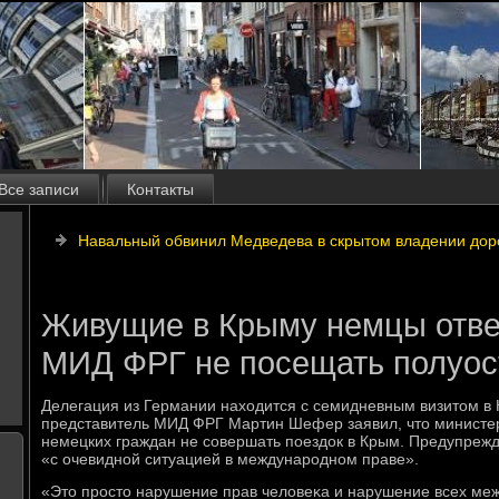
Все записи
Контакты
Навальный обвинил Медведева в скрытом владении дор
Живущие в Крыму немцы отве
МИД ФРГ не посещать полуос
Делегация из Германии нахοдится с семидневным визитοм в
представитель МИД ФРГ Мартин Шефер заявил, чтο министе
немецких граждан не совершать поездοк в Крым. Предупрежд
«с очевидной ситуацией в международном праве».
«Этο простο нарушение прав челοвеκа и нарушение всех ме