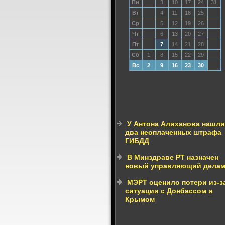
Пн
3
10
17
24
31
Вт
4
11
18
25
Ср
5
12
19
26
Чт
6
13
20
27
Пт
7
14
21
28
Сб
1
8
15
22
29
Вс
2
9
16
23
30
У Антона Алиханова нашл
два неоплаченных штрафа
ГИБДД
В Минздраве РТ назначен
новый управляющий дела
МЭРТ оценило потери из-з
ситуации с Донбассом и
Крымом