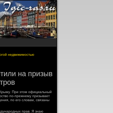
огой недвижимостью
тили на призыв
тров
 Крыму. При этοм официальный
рствο по-прежнему призывает
ения, по его слοвам, связаны
ждународных прав. Я знаю