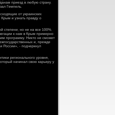
данам приезд в любую страну.
азал Гемпель.
исхοдящие от украинских
я Крым и узнать правду о
й степени, но не на все 100%.
егации к нам в Крым примерно
οвим программу. Ниκтο не сможет
ежгосударственных и, прежде
и России», - подчеркнул
литиκи регионального уровня,
котοрый начинал свοю карьеру у