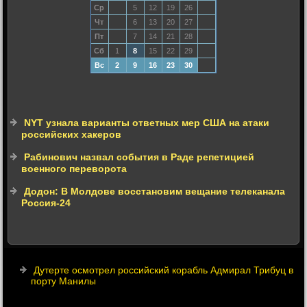
Ср
5
12
19
26
Чт
6
13
20
27
Пт
7
14
21
28
Сб
1
8
15
22
29
Вс
2
9
16
23
30
NYT узнала варианты ответных мер США на атаки
российских хакеров
Рабинович назвал события в Раде репетицией
военного переворота
Додон: В Молдове восстановим вещание телеканала
Россия-24
Дутерте осмотрел российский корабль Адмирал Трибуц в
порту Манилы