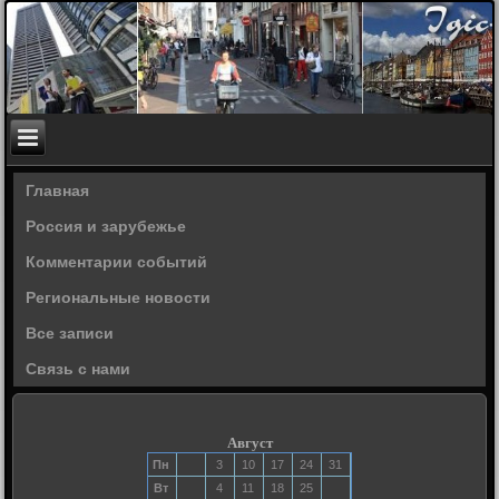
Главная
Россия и зарубежье
Комментарии событий
Региональные новости
Все записи
Связь с нами
Август
Пн
3
10
17
24
31
Вт
4
11
18
25