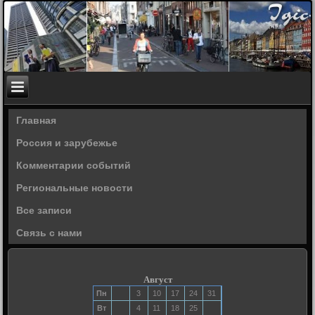
Главная
Россия и зарубежье
Комментарии событий
Региональные новости
Все записи
Связь с нами
Август
Пн
3
10
17
24
31
Вт
4
11
18
25