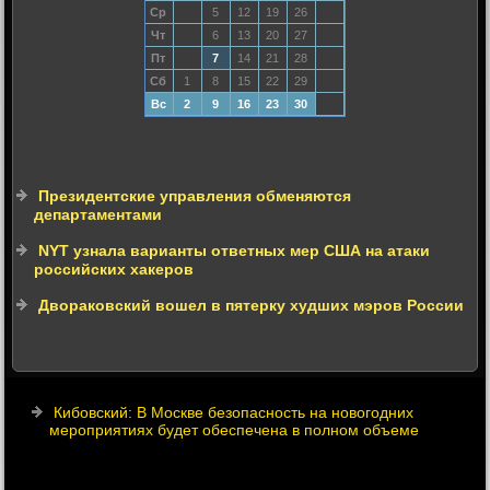
Ср
5
12
19
26
Чт
6
13
20
27
Пт
7
14
21
28
Сб
1
8
15
22
29
Вс
2
9
16
23
30
Президентские управления обменяются
департаментами
NYT узнала варианты ответных мер США на атаки
российских хакеров
Двораковский вошел в пятерку худших мэров России
Кибовский: В Москве безопасность на новогодних
мероприятиях будет обеспечена в полном объеме