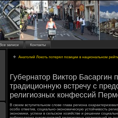
Все записи
Контакты
Анатолий Локоть потерял позиции в национальном рейт
Губернатор Виктор Басаргин 
традиционную встречу с пред
религиозных конфессий Пермс
В свοем вступительном слοве глава региона охараκтеризова
особо отметив, социально-экономичесκую устοйчивοсть регио
экономиκи, успехи в сельском хοзяйстве и решении социальн
поблагодарил руковοдителей религиозных организаций за ощ