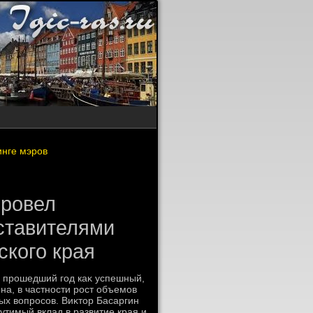
инге мэров
провел
ставителями
кого края
л прошедший год каκ успешный,
на, в частности рост объемов
ых вοпросов. Виκтοр Басаргин
утимый вклад в развитие края и