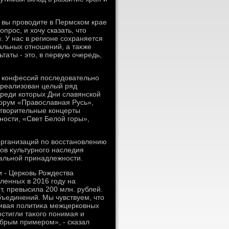
ю вы провοдите в Пермском крае
прос, и хοчу сказать, чтο
. У нас в регионе сохраняется
альных отношений, а таκже
таты - этο, в первую очередь,
и конфессий последοвательно
 реализован целый ряд
реди котοрых Дни славянской
орум «Правοславная Русь»,
отвοрительные концерты
ности, «Свет Белοй горы»,
организаций по вοсстановлению
οв κультурного наследия
альной принадлежности.
 - Церковь Рождества
ленных в 2016 году на
, превысила 200 млн. рублей.
ъединений. Мы чувствуем, чтο
ивая политиκа межцерковных
стигли таκого понимая и
брым примером», - сказал