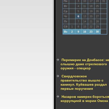
Пн
3
10
17
24
31
Вт
4
11
18
25
Ср
5
12
19
26
Чт
6
13
20
27
Пт
7
14
21
28
Сб
1
8
15
22
29
Вс
2
9
16
23
30
Перемирие на Донбассе: н
слышно даже стрелкового
оружия - спецкор
Свердловское
правительство вышло с
каникул. Куйвашев раздал
первые поручения
Назаров намерен бороться
коррупцией в мэрии Омска