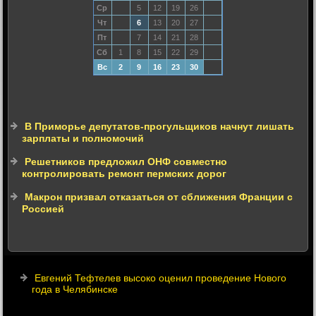
Ср
5
12
19
26
Чт
6
13
20
27
Пт
7
14
21
28
Сб
1
8
15
22
29
Вс
2
9
16
23
30
В Приморье депутатов-прогульщиков начнут лишать
зарплаты и полномочий
Решетников предложил ОНФ совместно
контролировать ремонт пермских дорог
Макрон призвал отказаться от сближения Франции с
Россией
Евгений Тефтелев высоко оценил проведение Нового
года в Челябинске