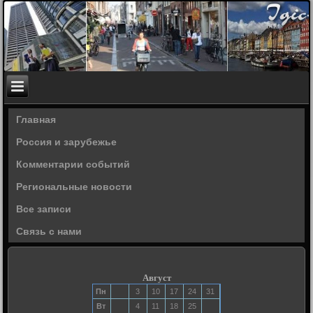
Главная
Россия и зарубежье
Комментарии событий
Региональные новости
Все записи
Связь с нами
Август
Пн
3
10
17
24
31
Вт
4
11
18
25