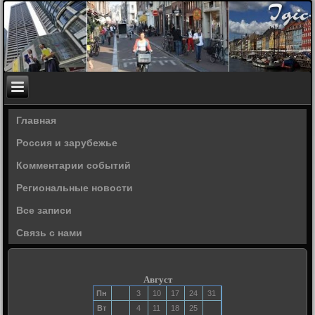
Главная
Россия и зарубежье
Комментарии событий
Региональные новости
Все записи
Связь с нами
Август
Пн
3
10
17
24
31
Вт
4
11
18
25