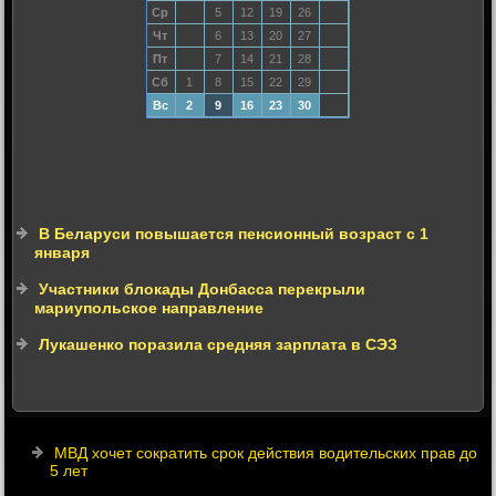
Ср
5
12
19
26
Чт
6
13
20
27
Пт
7
14
21
28
Сб
1
8
15
22
29
Вс
2
9
16
23
30
В Беларуси повышается пенсионный возраст с 1
января
Участники блокады Донбасса перекрыли
мариупольское направление
Лукашенко поразила средняя зарплата в СЭЗ
МВД хочет сократить срок действия водительских прав до
5 лет