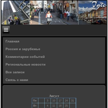
Главная
Россия и зарубежье
Комментарии событий
Региональные новости
Все записи
Связь с нами
Август
Пн
3
10
17
24
31
Вт
4
11
18
25