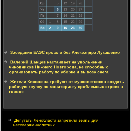
Ср
5
12
19
26
Чт
6
13
20
27
Пт
7
14
21
28
Сб
1
8
15
22
29
Вс
2
9
16
23
30
Заседание ЕАЭС прошло без Александра Лукашенко
Валерий Шанцев настаивает на увольнении
чиновников Нижнего Новгорода, не способных
организовать работу по уборке и вывозу снега
Жители Кишинева требуют от мунсоветников создать
рабочую группу по мониторингу проблемных строек в
городе
Депутаты Ленобласти запретили вейпы для
несовершеннолетних