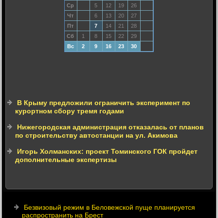
Ср
5
12
19
26
Чт
6
13
20
27
Пт
7
14
21
28
Сб
1
8
15
22
29
Вс
2
9
16
23
30
В Крыму предложили ограничить эксперимент по
курортном сбору тремя годами
Нижегородская администрация отказалась от планов
по строительству автостанции на ул. Акимова
Игорь Холманских: проект Томинского ГОК пройдет
дополнительные экспертизы
Безвизовый режим в Беловежской пуще планируется
распространить на Брест