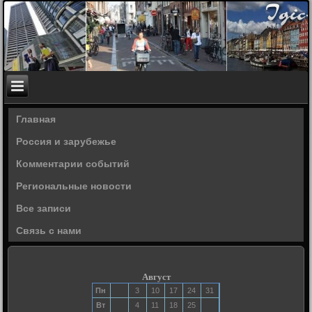
Главная
Россия и зарубежье
Комментарии событий
Региональные новости
Все записи
Связь с нами
Август
Пн
3
10
17
24
31
Вт
4
11
18
25