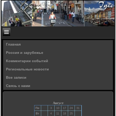
Главная
Россия и зарубежье
Комментарии событий
Региональные новости
Все записи
Связь с нами
Август
Пн
3
10
17
24
31
Вт
4
11
18
25