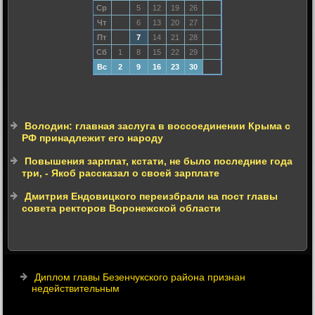
Ср
5
12
19
26
Чт
6
13
20
27
Пт
7
14
21
28
Сб
1
8
15
22
29
Вс
2
9
16
23
30
Володин: главная заслуга в воссоединении Крыма с
РФ принадлежит его народу
Повышения зарплат, кстати, не было последние года
три, - Якоб рассказал о своей зарплате
Дмитрия Ендовицкого переизбрали на пост главы
совета ректоров Воронежской области
Диплом главы Безенчукского района признан
недействительным