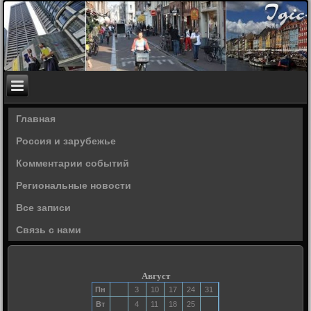
Главная
Россия и зарубежье
Комментарии событий
Региональные новости
Все записи
Связь с нами
Август
Пн
3
10
17
24
31
Вт
4
11
18
25