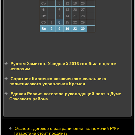
Ср
5
12
19
26
Чт
6
13
20
27
Пт
7
14
21
28
Сб
1
8
15
22
29
Вс
2
9
16
23
30
Рустэм Хамитов: Ушедший 2016 год был в целом
неплохим
Соратник Кириенко назначен замначальника
политического управления Кремля
Единая Россия потеряла руководящий пост в Думе
Спасского района
Эксперт: договор о разграничении полномочий РФ и
Татарстана стоит продлить