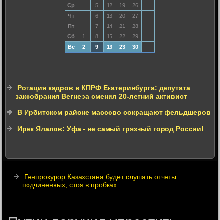
Ср
5
12
19
26
Чт
6
13
20
27
Пт
7
14
21
28
Сб
1
8
15
22
29
Вс
2
9
16
23
30
Ротация кадров в КПРФ Екатеринбурга: депутата
заксобрания Вегнера сменил 20-летний активист
В Ирбитском районе массово сокращают фельдшеров
Ирек Ялалов: Уфа - не самый грязный город России!
Генпрокурор Казахстана будет слушать отчеты
подчиненных, стоя в пробках