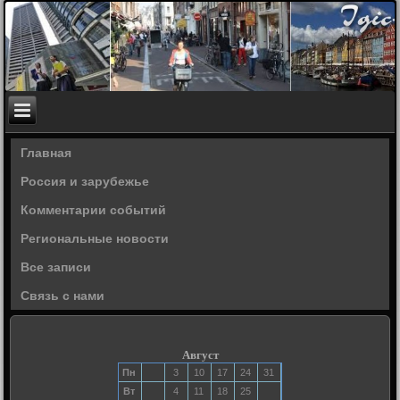
Главная
Россия и зарубежье
Комментарии событий
Региональные новости
Все записи
Связь с нами
Август
Пн
3
10
17
24
31
Вт
4
11
18
25