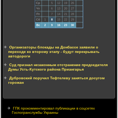
Ср
5
12
19
26
Чт
6
13
20
27
Пт
7
14
21
28
Сб
1
8
15
22
29
Вс
2
9
16
23
30
Организаторы блокады на Донбассе заявили о
переходе ко второму этапу - будут перекрывать
автодороги
Суд признал незаконным отстранение председателя
Думы Усть-Кутского района Приангарья
Дубровский поручил Тефтелеву заняться досугом
горожан
ГПК прокомментировал публикации в соцсетях
Госпогранслужбы Украины