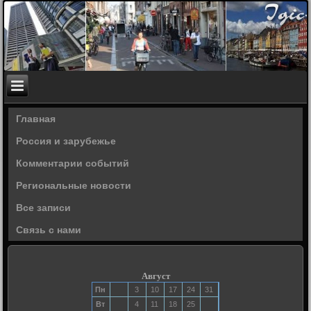
Главная
Россия и зарубежье
Комментарии событий
Региональные новости
Все записи
Связь с нами
Август
Пн
3
10
17
24
31
Вт
4
11
18
25