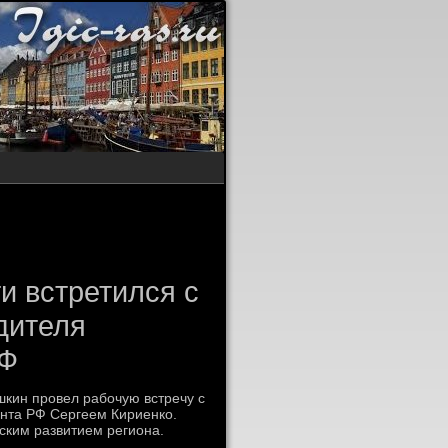
и встретился с
дителя
РФ
кин провел рабочую встречу с
нта РФ Сергеем Кириенко.
ским развитием региона.