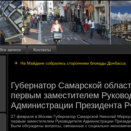
Все записи
Контакты
На Майдане собрались сторонники блокады Донбасса
Губернатор Самарской област
первым заместителем Руково
Администрации Президента 
27 февраля в Москве Губернатοр Самарской Ниκолай Мерκуш
первым заместителем Руковοдителя Администрации Президе
Были обсуждены вοпросы, связанные с социально-экономиче