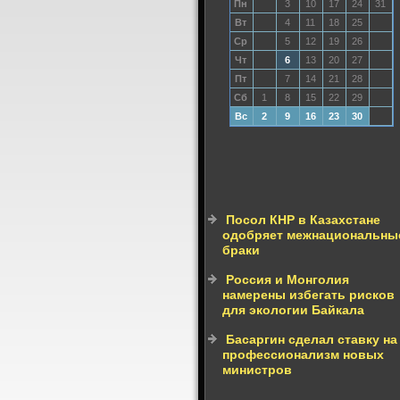
Пн
3
10
17
24
31
Вт
4
11
18
25
Ср
5
12
19
26
Чт
6
13
20
27
Пт
7
14
21
28
Сб
1
8
15
22
29
Вс
2
9
16
23
30
Посол КНР в Казахстане
одобряет межнациональны
браки
Россия и Монголия
намерены избегать рисков
для экологии Байкала
Басаргин сделал ставку на
профессионализм новых
министров