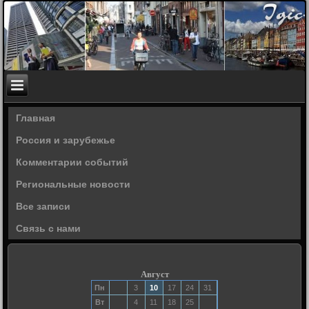
Главная
Россия и зарубежье
Комментарии событий
Региональные новости
Все записи
Связь с нами
Август
Пн
3
10
17
24
31
Вт
4
11
18
25