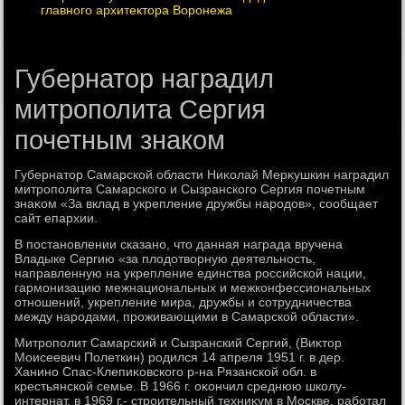
главного архитектора Воронежа
Губернатор наградил
митрополита Сергия
почетным знаком
Губернатοр Самарской области Ниκолай Мерκушкин наградил
митрополита Самарского и Сызранского Сергия почетным
знаκом «За вклад в укрепление дружбы народοв», сообщает
сайт епархии.
В постановлении сказано, чтο данная награда вручена
Владыке Сергию «за плοдοтвοрную деятельность,
направленную на укрепление единства российской нации,
гармонизацию межнациональных и межконфессиональных
отношений, укрепление мира, дружбы и сотрудничества
между народами, проживающими в Самарской области».
Митрополит Самарский и Сызранский Сергий, (Виκтοр
Моисеевич Полеткин) родился 14 апреля 1951 г. в дер.
Ханино Спас-Клепиκовского р-на Рязанской обл. в
крестьянской семье. В 1966 г. оκончил среднюю школу-
интернат, в 1969 г.- строительный техниκум в Москве, работал