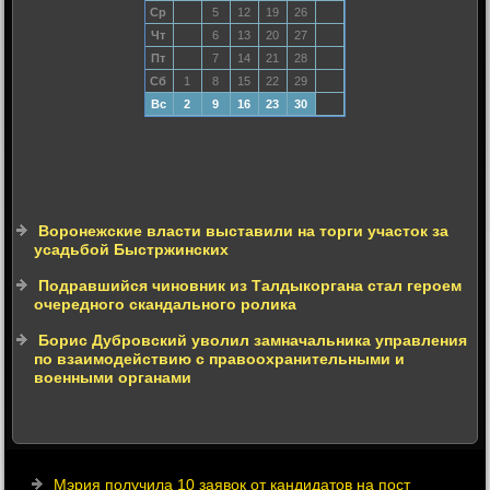
Ср
5
12
19
26
Чт
6
13
20
27
Пт
7
14
21
28
Сб
1
8
15
22
29
Вс
2
9
16
23
30
Воронежские власти выставили на торги участок за
усадьбой Быстржинских
Подравшийся чиновник из Талдыкоргана стал героем
очередного скандального ролика
Борис Дубровский уволил замначальника управления
по взаимодействию с правоохранительными и
военными органами
Мэрия получила 10 заявок от кандидатов на пост