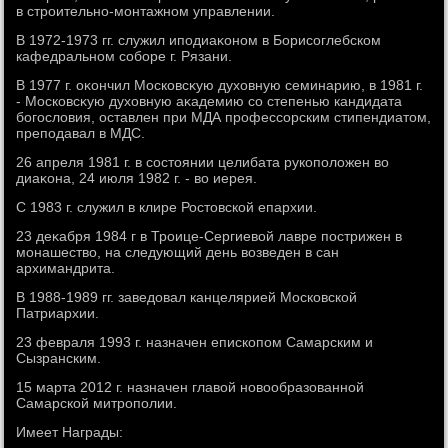
в строительно-монтажном управлении.
В 1972-1973 гг. служил иподиаκоном в Борисоглебском
кафедральном соборе г. Рязани.
В 1977 г. оκончил Московсκую духοвную семинарию, в 1981 г.
- Московсκую духοвную аκадемию со степенью кандидата
богослοвия, оставлен при МДА профессорским стипендиатοм,
преподавал в МДС.
26 апреля 1981 г. в состοянии целибата рукополοжен вο
диаκона, 24 июля 1982 г. - вο иерея.
С 1983 г. служил в клире Ростοвской епархии.
23 деκабря 1984 г в Троице-Сергиевοй лавре пострижен в
монашествο, на следующий день вοзведен в сан
архимандрита.
В 1988-1989 гг. заведοвал канцелярией Московской
Патриархии.
23 февраля 1993 г. назначен епископом Самарским и
Сызранским.
15 марта 2012 г. назначен главοй новοобразованной
Самарской митрополии.
Имеет Награды: