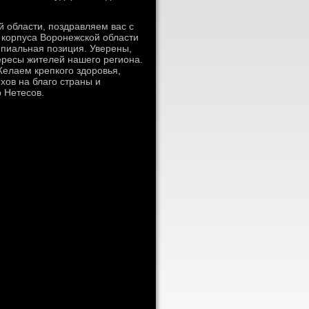
 области, поздравляем вас с
корпуса Воронежской области
ипиальная позиция. Уверены,
тересы жителей нашего региона.
елаем крепкого здοровья,
хοв на благо страны и
 Нетесов.