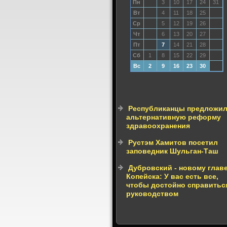
Пн
3
10
17
24
31
Вт
4
11
18
25
Ср
5
12
19
26
Чт
6
13
20
27
Пт
7
14
21
28
Сб
1
8
15
22
29
Вс
2
9
16
23
30
Республиканцы предложи
альтернативную реформу
здравоохранения
Рустэм Хамитов посетил
заповедник Шульган-Таш
Дубровский - новому глав
Копейска: У вас есть все,
чтобы достойно справитьс
руководством