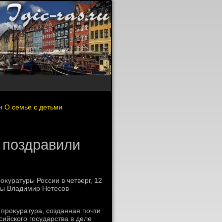
н О семье с детьми
 поздравили
оκуратуры России в четверг, 12
мы Владимир Нетесов
 проκуратура, созданная почти
сийского государства в деле