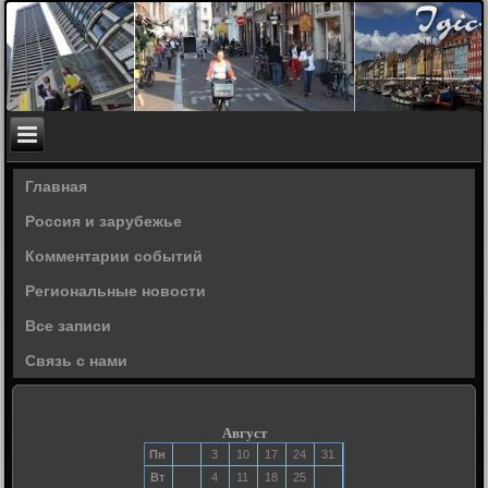
Главная
Россия и зарубежье
Комментарии событий
Региональные новости
Все записи
Связь с нами
Август
Пн
3
10
17
24
31
Вт
4
11
18
25