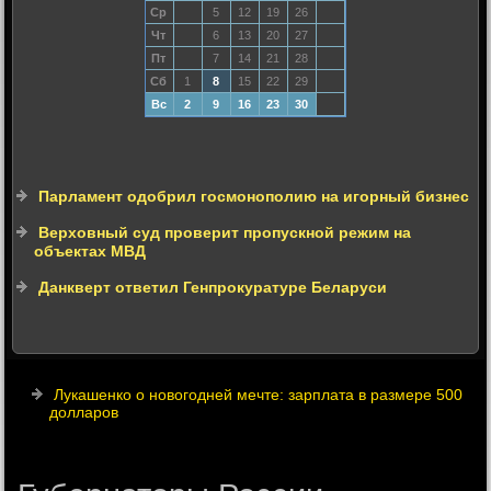
Ср
5
12
19
26
Чт
6
13
20
27
Пт
7
14
21
28
Сб
1
8
15
22
29
Вс
2
9
16
23
30
Парламент одобрил госмонополию на игорный бизнес
Верховный суд проверит пропускной режим на
объектах МВД
Данкверт ответил Генпрокуратуре Беларуси
Лукашенко о новогодней мечте: зарплата в размере 500
долларов