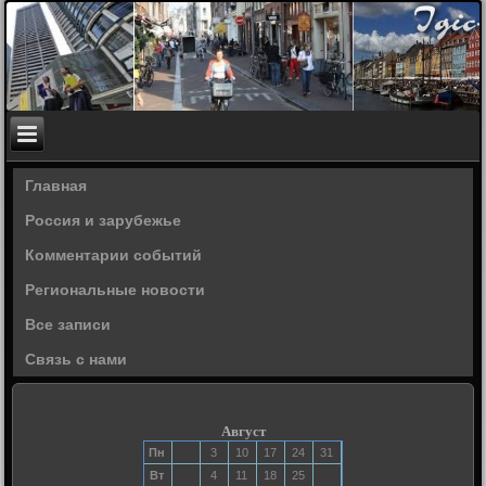
Главная
Россия и зарубежье
Комментарии событий
Региональные новости
Все записи
Связь с нами
Август
Пн
3
10
17
24
31
Вт
4
11
18
25