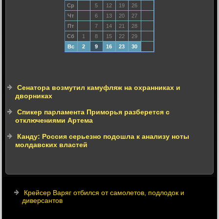
Ср
5
12
19
26
Чт
6
13
20
27
Пт
7
14
21
28
Сб
1
8
15
22
29
Вс
2
9
16
23
30
Сенатора возмутил камуфляж на охранниках и
дворниках
Спикер парламента Приморья разберется с
отключениями Артема
Канду: Россия серьезно подошла к анализу ноты
молдавских властей
Крейсер Варяг отбился от самолетов, подлодок и
диверсантов