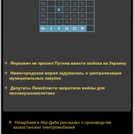
Ср
5
12
19
26
Чт
6
13
20
27
Пт
7
14
21
28
Сб
1
8
15
22
29
Вс
2
9
16
23
30
Янукович не просил Путина ввести войска на Украину
Нижегородская мэрия задумалась о централизации
муниципальных закупок
Депутаты Ленобласти запретили вейпы для
несовершеннолетних
Назарбаев в Абу-Даби рассказал о производстве
казахстанских электромобилей