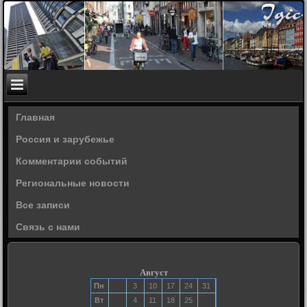
Главная
Россия и зарубежье
Комментарии событий
Региональные новости
Все записи
Связь с нами
Август
Пн
3
10
17
24
31
Вт
4
11
18
25