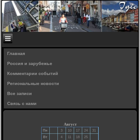
Главная
Россия и зарубежье
Комментарии событий
Региональные новости
Все записи
Связь с нами
Август
Пн
3
10
17
24
31
Вт
4
11
18
25