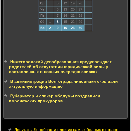
Ср
5
12
19
26
Чт
6
13
20
27
Пт
7
14
21
28
Сб
1
8
15
22
29
Вс
2
9
16
23
30
Нижегородский депобразования предупреждает
родителей об отсутствии юридической силы у
составленных в ночных очередях списках
В администрации Волгограда чиновники скрывали
актуальную информацию
Губернатор и спикер облдумы поздравили
воронежских прокуроров
Депутаты Ленобласти одни из самых бедных в стране