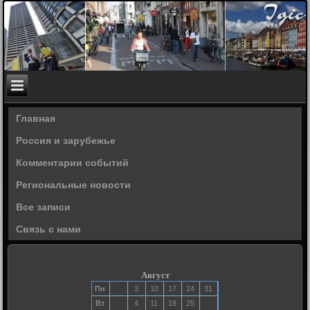
Главная
Россия и зарубежье
Комментарии событий
Региональные новости
Все записи
Связь с нами
Август
Пн
3
10
17
24
31
Вт
4
11
18
25