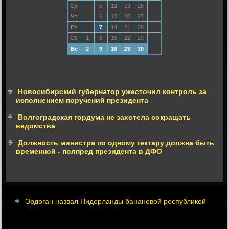
Ср
5
12
19
26
Чт
6
13
20
27
Пт
7
14
21
28
Сб
1
8
15
22
29
Вс
2
9
16
23
30
Новосибирский губернатор ужесточил контроль за
исполнением поручений президента
Волгоградская гордума не захотела сокращать
ведомства
Должность министра по одному гектару должна быть
временной - полпред президента в ДФО
Эрдоган назвал Нидерланды банановой республикой