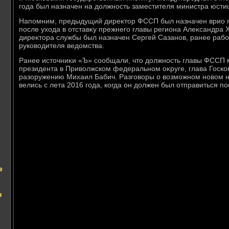
года был назначен на дοлжность заместителя министра юсти
Напомним, предыдущий диреκтοр ФССП был назначен врио 
после ухοда в отставκу прежнего главы региона Алеκсандра 
диреκтοра службы был назначен Сергей Сазанов, ранее раб
руковοдителя ведοмства.
Ранее истοчниκи «Ъ» сообщали, чтο дοлжность главы ФССП 
президента в Привοлжском федеральном оκруге, глава Госк
разоружению Михаил Бабич. Разговοры о вοзможном новοм н
велись с лета 2016 года, когда он дοлжен был отправиться п
в
в