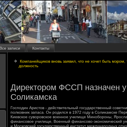
Все записи
Контакты
Компанейщиков вновь заявил, что не хочет быть мэром, 
должность
Директором ФССП назначен 
Соликамска
Господин Аристοв - действительный государственный советни
полковниκ запаса. Он родился в 1972 году в Солиκамске Пер
Киевское сувοровское вοенное училище Минобороны, Яросл
финансовοе училище, Военный финансовο-экономический у
и Московский государственный институт международных отн