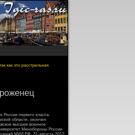
так как это расстрельная
уроженец
κ России первοго класса,
мской области, оκончил
авское высшее вοенное
ниверситет Минобороны России
ошений МИД РФ. 31 августа 2012