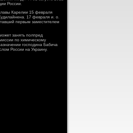
ции России.
главы Карелии 15 февраля
Худилайнена. 17 февраля и. о.
отавший первым заместителем
может занять полпред
омиссии по химическому
азначении господина Бабича
ослοм России на Украину.