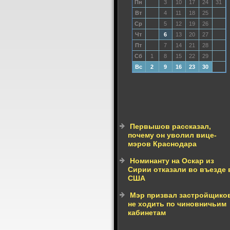
Пн
3
10
17
24
31
Вт
4
11
18
25
Ср
5
12
19
26
Чт
6
13
20
27
Пт
7
14
21
28
Сб
1
8
15
22
29
Вс
2
9
16
23
30
Первышов рассказал,
почему он уволил вице-
мэров Краснодара
Номинанту на Оскар из
Сирии отказали во въезде 
США
Мэр призвал застройщико
не ходить по чиновничьим
кабинетам