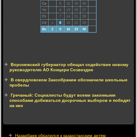
Ср
5
12
19
26
Чт
6
13
20
27
Пт
7
14
21
28
Сб
1
8
15
22
29
Вс
2
9
16
23
30
Воронежский губернатор обещал содействие новому
руководителю АО Концерн Созвездие
В свердловском Заксобрании обозначили школьные
пробелы
Гречаный: Социалисты будут всеми законными
способами добиваться досрочных выборов и победят
на них
Назарбаев обратился к казахстанским детям