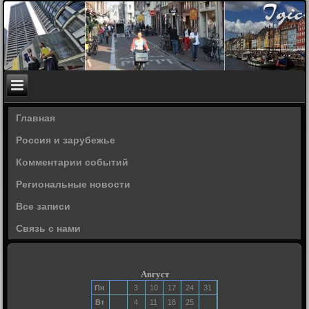
Главная
Россия и зарубежье
Комментарии событий
Региональные новости
Все записи
Связь с нами
Август
Пн
3
10
17
24
31
Вт
4
11
18
25