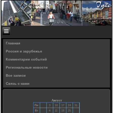
Главная
Россия и зарубежье
Комментарии событий
Региональные новости
Все записи
Связь с нами
Август
Пн
3
10
17
24
31
Вт
4
11
18
25