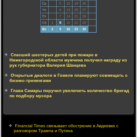
Ср
5
12
19
26
Чт
6
13
20
27
Пт
7
14
21
28
Сб
1
8
15
22
29
Вс
2
9
16
23
30
Спасший шестерых детей при пожаре в
Нижегородской области мужчина получил награду из
рук губернатора Валерия Шанцева
Открытые диалоги в Гомеле планируют совмещать с
бизнес-тренингами
Глава Самары поручил увеличить количество бригад
по подбору мусора
Financial Times связывает обострение в Авдеевке с
разговором Трампа и Путина