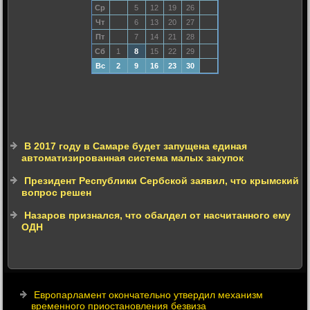
Ср
5
12
19
26
Чт
6
13
20
27
Пт
7
14
21
28
Сб
1
8
15
22
29
Вс
2
9
16
23
30
В 2017 году в Самаре будет запущена единая
автоматизированная система малых закупок
Президент Республики Сербской заявил, что крымский
вопрос решен
Назаров признался, что обалдел от насчитанного ему
ОДН
Европарламент окончательно утвердил механизм
временного приостановления безвиза