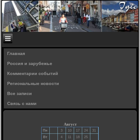
Главная
Россия и зарубежье
Комментарии событий
Региональные новости
Все записи
Связь с нами
Август
Пн
3
10
17
24
31
Вт
4
11
18
25