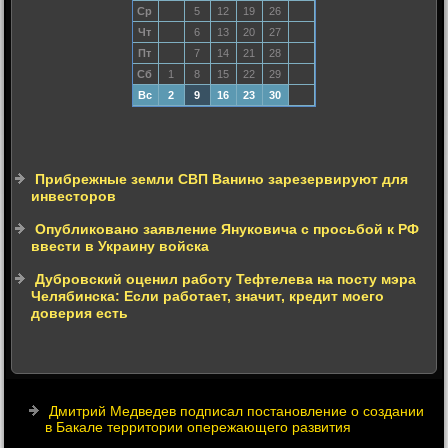
Ср
5
12
19
26
Чт
6
13
20
27
Пт
7
14
21
28
Сб
1
8
15
22
29
Вс
2
9
16
23
30
Прибрежные земли СВП Ванино зарезервируют для
инвесторов
Опубликовано заявление Януковича с просьбой к РФ
ввести в Украину войска
Дубровский оценил работу Тефтелева на посту мэра
Челябинска: Если работает, значит, кредит моего
доверия есть
Дмитрий Медведев подписал постановление о создании
в Бакале территории опережающего развития