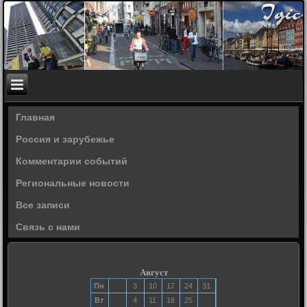
Главная
Россия и зарубежье
Комментарии событий
Региональные новости
Все записи
Связь с нами
Август
Пн
3
10
17
24
31
Вт
4
11
18
25