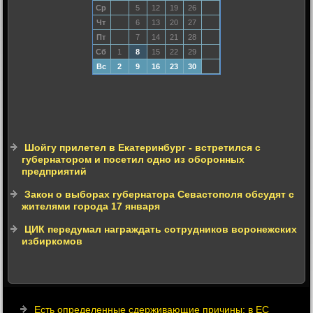
Ср
5
12
19
26
Чт
6
13
20
27
Пт
7
14
21
28
Сб
1
8
15
22
29
Вс
2
9
16
23
30
Шойгу прилетел в Екатеринбург - встретился с
губернатором и посетил одно из оборонных
предприятий
Закон о выборах губернатора Севастополя обсудят с
жителями города 17 января
ЦИК передумал награждать сотрудников воронежских
избиркомов
Есть определенные сдерживающие причины: в ЕС