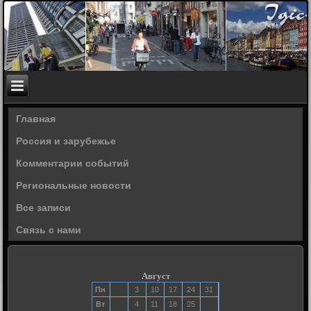
Главная
Россия и зарубежье
Комментарии событий
Региональные новости
Все записи
Связь с нами
Август
Пн
3
10
17
24
31
Вт
4
11
18
25