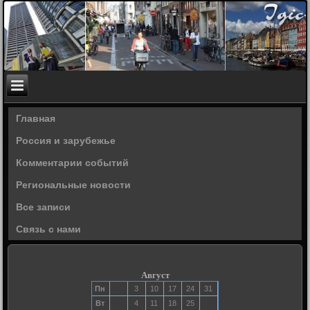
Главная
Россия и зарубежье
Комментарии событий
Региональные новости
Все записи
Связь с нами
Август
Пн
3
10
17
24
31
Вт
4
11
18
25