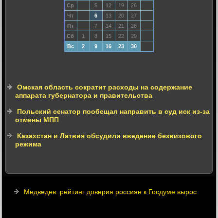
Ср
5
12
19
26
Чт
6
13
20
27
Пт
7
14
21
28
Сб
1
8
15
22
29
Вс
2
9
16
23
30
Омская область сократит расходы на содержание
аппарата губернатора и правительства
Польский сенатор пообещал направить в суд иск из-за
отмены МПП
Казахстан и Латвия обсудили введение безвизового
режима
Медведев: рейтинг доверия россиян к Госдуме вырос