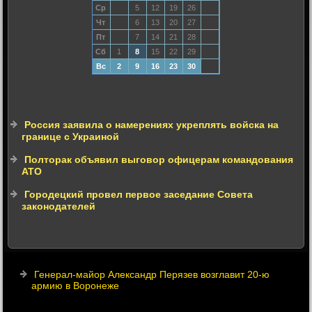
Ср
5
12
19
26
Чт
6
13
20
27
Пт
7
14
21
28
Сб
1
8
15
22
29
Вс
2
9
16
23
30
Россия заявила о намерениях укреплять войска на
границе с Украиной
Полторак объявил выговор офицерам командования
АТО
Городецкий провел первое заседание Совета
законодателей
Генерал-майор Александр Перязев возглавит 20-ю
армию в Воронеже