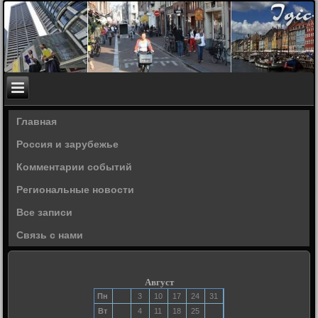
Главная
Россия и зарубежье
Комментарии событий
Региональные новости
Все записи
Связь с нами
Август
Пн
3
10
17
24
31
Вт
4
11
18
25