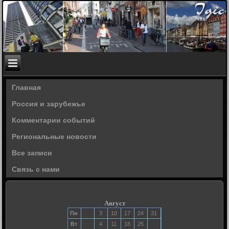
Главная
Россия и зарубежье
Комментарии событий
Региональные новости
Все записи
Связь с нами
Август
Пн
3
10
17
24
31
Вт
4
11
18
25