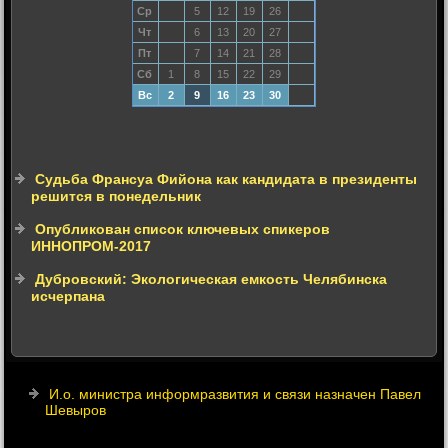
Ср
5
12
19
26
Чт
6
13
20
27
Пт
7
14
21
28
Сб
1
8
15
22
29
Вс
2
9
16
23
30
Судьба Франсуа Фийона как кандидата в президенты
решится в понедельник
Опубликован список ключевых спикеров
ИННОПРОМ-2017
Дубровский: Экологическая емкость Челябинска
исчерпана
И.о. министра информразвития и связи назначен Павел
Шевыров