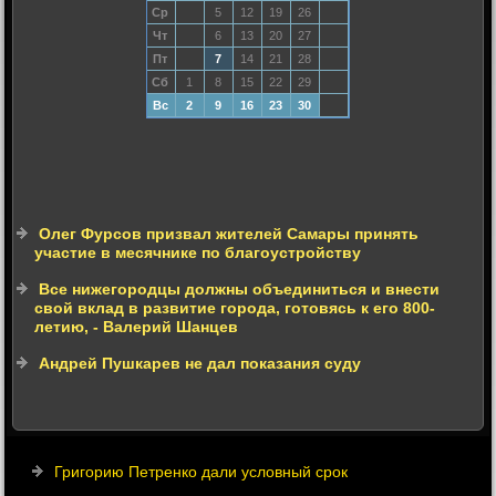
Ср
5
12
19
26
Чт
6
13
20
27
Пт
7
14
21
28
Сб
1
8
15
22
29
Вс
2
9
16
23
30
Олег Фурсов призвал жителей Самары принять
участие в месячнике по благоустройству
Все нижегородцы должны объединиться и внести
свой вклад в развитие города, готовясь к его 800-
летию, - Валерий Шанцев
Андрей Пушкарев не дал показания суду
Григорию Петренко дали условный срок