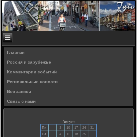
Главная
Россия и зарубежье
Комментарии событий
Региональные новости
Все записи
Связь с нами
Август
Пн
3
10
17
24
31
Вт
4
11
18
25